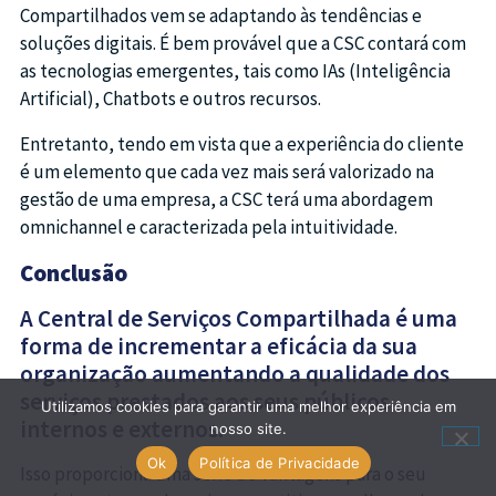
Compartilhados vem se adaptando às tendências e
soluções digitais. É bem provável que a CSC contará com
as tecnologias emergentes, tais como IAs (Inteligência
Artificial), Chatbots e outros recursos.
Entretanto, tendo em vista que a experiência do cliente
é um elemento que cada vez mais será valorizado na
gestão de uma empresa, a CSC terá uma abordagem
omnichannel e caracterizada pela intuitividade.
Conclusão
A Central de Serviços Compartilhada é uma
forma de incrementar a eficácia da sua
organização aumentando a qualidade dos
serviços prestados aos seus públicos
Utilizamos cookies para garantir uma melhor experiência em
internos e externos.
nosso site.
Ok
Política de Privacidade
Isso proporciona uma série de vantagens para o seu