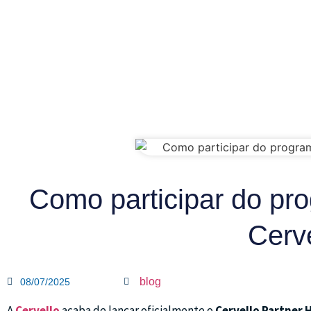
Como participar do pr
Cerv
blog
08/07/2025
A
Cervello
acaba de lançar oficialmente o
Cervello Partner 