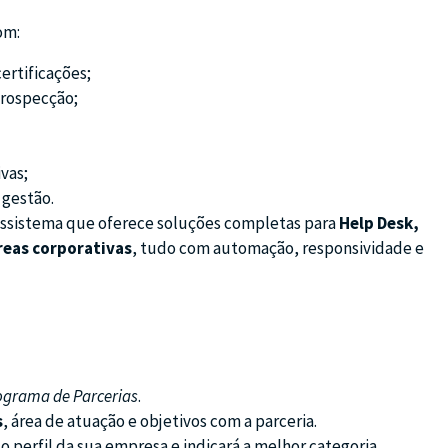
om:
ertificações;
prospecção;
vas;
 gestão.
cossistema que oferece soluções completas para
Help Desk,
áreas corporativas
, tudo com automação, responsividade e
ograma de Parcerias
.
s
, área de atuação e objetivos com a parceria.
o perfil da sua empresa e indicará a melhor categoria