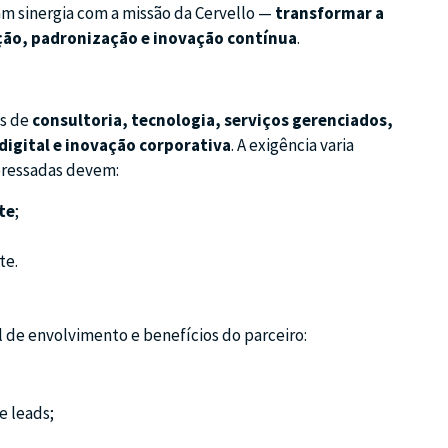
am sinergia com a missão da Cervello —
transformar a
ção, padronização e inovação contínua
.
as de
consultoria, tecnologia, serviços gerenciados,
digital e inovação corporativa
. A exigência varia
teressadas devem:
te
;
te.
l de envolvimento e benefícios do parceiro:
e leads;