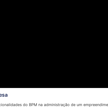
esa
uncionalidades do BPM na administração de um empreendime