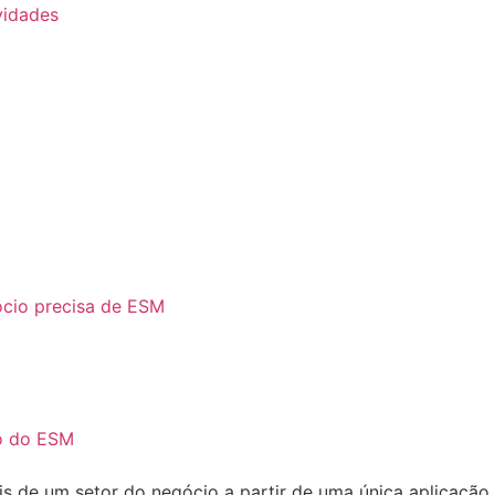
vidades
ócio precisa de ESM
ço do ESM
is de um setor do negócio a partir de uma única aplicaç