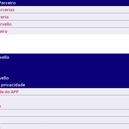
Parceiro
rcerias
ceria
rvello
eiro
vello
vello
e privacidade
de do APP
o
o