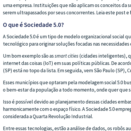
uma empresa. Instituições que não aplicam os conceitos da s
serem ultrapassados por seus concorrentes. Leia este post e
O que é Sociedade 5.0?
A Sociedade 5.0 é um tipo de modelo organizacional social que
tecnológico para originar soluções focadas nas necessidades
Um bom exemplo são as
smart cities
(cidades inteligentes), q
internet das coisas (IoT) em suas políticas públicas. De acor
(SP) está no topo da lista. Em seguida, vem São Paulo (SP), Cu
Esses municípios que optaram pela modelagem social 5.0 bus
o bem-estar da população a todo momento, onde quer que s
Isso é possível devido ao planejamento dessas cidades embas
harmonicamente com o espaço físico. A Sociedade 5.0 emprega
considerada a Quarta Revolução Industrial.
Entre essas tecnologias, estão a análise de dados, os robôs 