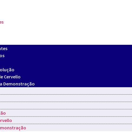
es
ntes
os
Solução
e Cervello
ma Demonstração
ção
rvello
Demonstração