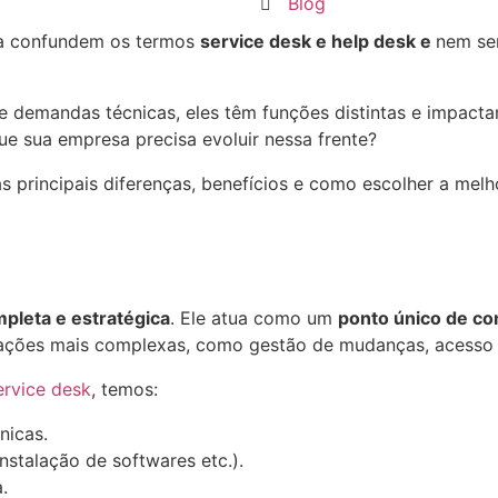
Blog
da confundem os termos
service desk e help desk e
nem se
 demandas técnicas, eles têm funções distintas e impacta
 que sua empresa precisa evoluir nessa frente?
as principais diferenças, benefícios e como escolher a me
mpleta e estratégica
. Ele atua como um
ponto único de con
itações mais complexas, como gestão de mudanças, acesso
ervice desk
, temos:
cnicas.
nstalação de softwares etc.).
a.